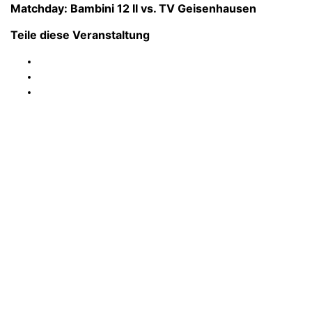
Matchday: Bambini 12 II vs. TV Geisenhausen
Teile diese Veranstaltung
FC Ergolding 1932 e.V.
Abteilung Tennis
Abteilungsleiter:
Ewald Franz
Post-/Platzanschrift:
Etzstraße 41 – 84030 Ergolding