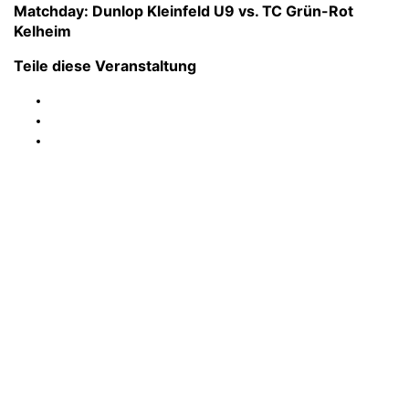
Matchday: Dunlop Kleinfeld U9 vs. TC Grün-Rot
Kelheim
Teile diese Veranstaltung
FC Ergolding 1932 e.V.
Abteilung Tennis
Abteilungsleiter:
Ewald Franz
Post-/Platzanschrift:
Etzstraße 41 – 84030 Ergolding