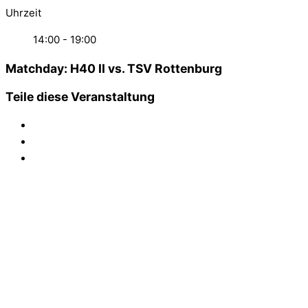
Uhrzeit
14:00 - 19:00
Matchday: H40 II vs. TSV Rottenburg
Teile diese Veranstaltung
FC Ergolding 1932 e.V.
Abteilung Tennis
Abteilungsleiter:
Ewald Franz