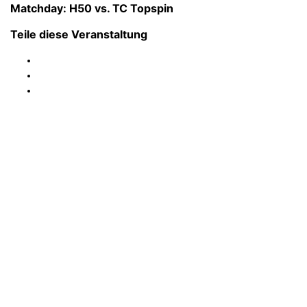
Matchday: H50 vs. TC Topspin
Teile diese Veranstaltung
FC Ergolding 1932 e.V.
Abteilung Tennis
Abteilungsleiter:
Ewald Franz
Post-/Platzanschrift:
Etzstraße 41 – 84030 Ergolding