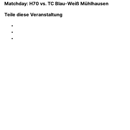
Matchday: H70 vs. TC Blau-Weiß Mühlhausen
Teile diese Veranstaltung
FC Ergolding 1932 e.V.
Abteilung Tennis
Abteilungsleiter:
Ewald Franz
Post-/Platzanschrift:
Etzstraße 41 – 84030 Ergolding