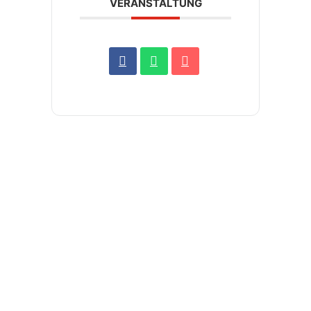
VERANSTALTUNG
FC Ergolding 1932 e.V.
Abteilung Tennis
Abteilungsleiter:
Ewald Franz