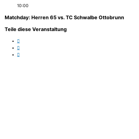
10:00
Matchday: Herren 65 vs. TC Schwalbe Ottobrunn
Teile diese Veranstaltung
FC Ergolding 1932 e.V.
Abteilung Tennis
Abteilungsleiter:
Ewald Franz
Post-/Platzanschrift: