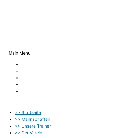
Am Sportpark 1 – 84030 Ergolding
Telefon:
08 71 / 143 49 46 0
(nur Mi. 18:30 – 19:30)
Main Menu
Startseite
Newsletter
Kontakt
Datenschutzbestimmung
Impressum
>> Startseite
>> Mannschaften
>> Unsere Trainer
>> Der Verein