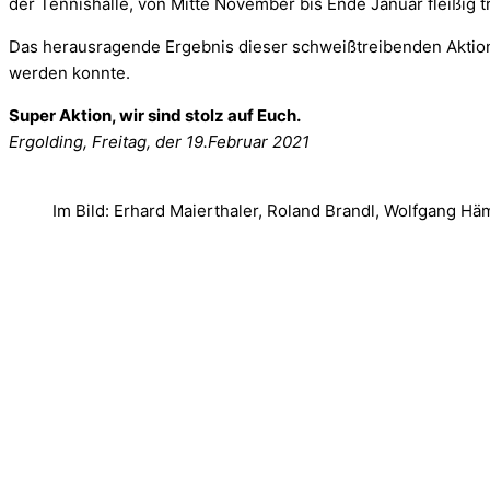
der Tennishalle, von Mitte November bis Ende Januar fleißig tr
Das herausragende Ergebnis dieser schweißtreibenden Aktion
werden konnte.
Super Aktion, wir sind stolz auf Euch.
Ergolding, Freitag, der 19.Februar 2021
Im Bild: Erhard Maierthaler, Roland Brandl, Wolfgang 
FC Ergolding 1932 e.V.
Abteilung Tennis
Abteilungsleiter:
Ewald Franz
Post-/Platzanschrift: