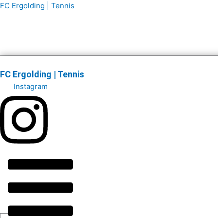
Zum
Main
FC Ergolding | Tennis
Inhalt
Menu
springen
FC Ergolding | Tennis
Instagram