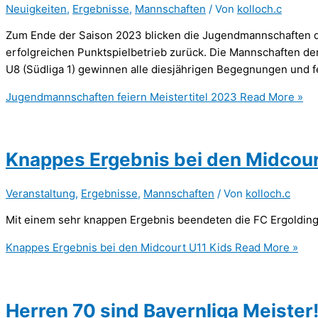
Neuigkeiten
,
Ergebnisse
,
Mannschaften
/ Von
kolloch.c
Zum Ende der Saison 2023 blicken die Jugendmannschaften de
erfolgreichen Punktspielbetrieb zurück. Die Mannschaften der 
U8 (Südliga 1) gewinnen alle diesjährigen Begegnungen und fei
Jugendmannschaften feiern Meistertitel 2023
Read More »
Knappes Ergebnis bei den Midcour
Veranstaltung
,
Ergebnisse
,
Mannschaften
/ Von
kolloch.c
Mit einem sehr knappen Ergebnis beendeten die FC Ergolding 
Knappes Ergebnis bei den Midcourt U11 Kids
Read More »
Herren 70 sind Bayernliga Meister