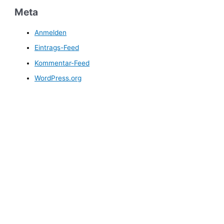
Meta
Anmelden
Eintrags-Feed
Kommentar-Feed
WordPress.org
FC Ergolding 1932 e.V.
Abteilung Tennis
Abteilungsleiter:
Ewald Franz
Post-/Platzanschrift: